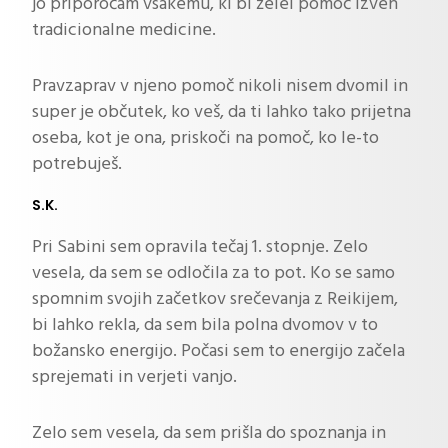
jo priporočam vsakemu, ki bi želel pomoč izven
tradicionalne medicine.
Pravzaprav v njeno pomoč nikoli nisem dvomil in
super je občutek, ko veš, da ti lahko tako prijetna
oseba, kot je ona, priskoči na pomoč, ko le-to
potrebuješ.
S.K.
Pri Sabini sem opravila tečaj 1. stopnje. Zelo
vesela, da sem se odločila za to pot. Ko se samo
spomnim svojih začetkov srečevanja z Reikijem,
bi lahko rekla, da sem bila polna dvomov v to
božansko energijo. Počasi sem to energijo začela
sprejemati in verjeti vanjo.
Zelo sem vesela, da sem prišla do spoznanja in