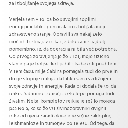
za izboljšanje svojega zdravja.
Verjela sem v to, da bo s svojimi toplimi
energijami lahko pomagala in izboljšala moje
zdravstveno stanje. Opravili sva nekaj zelo
močnih tretmajev in kar je bilo zame najbolj
pomembno, je, da operacija ni bila več potrebna.
Od prvega zdravljenja je že 7 let, moje fizično
stanje pa je boljše, kot je bilo kadarkoli pred tem.
V tem času, mi je Sabina pomagala tudi do prve in
druge stopnje reikija, da lahko sama vzdržujem
svoje zdravje in energije. Rada bi dodala še to, da
reiki s Sabinino pomočjo zelo lepo pomaga tudi
živalim. Nekaj kompletov reikija je rešilo mojega
psa Nola, ko so že vsi živinozdravniki dvignili
roke od njega zaradi okvarjene srčne zaklopke,
leishmanioze in tumorjev po telesu. Od tega, da