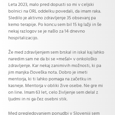
Leta 2023, malo pred dopusti so mi v celjski
bolnici na ORL oddelku povedali, da imam raka.
Sledilo je aktivno zdravljenje 35 obsevanj pa
kemo terapije. Po koncu sem bil 15 kg lažji in še
nekaj razlogov se je našlo za 14 dnevno
hospitalizacijo.
Že med zdravljenjem sem brskal in iskal kaj lahko
naredim sam ne da bi se »mešal« v onkološko
zdravljenje. Kar nekaj zanimivih možnosti, ki pa
jim manjka človeška nota. Dobro je imeti
mentorja, ki ti lahko pomaga na začetku in
kasneje. Mentorja v obliki žive osebe. Ne gre mi
on line. Imam 63 let, celo življenje sem delal z
ljudmi in ni ga čez osebni stik.
Med pregledovanjem ponudbi v Sloveniji sem