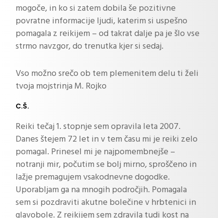
mogoče, in ko si zatem dobila še pozitivne
povratne informacije ljudi, katerim si uspešno
pomagala z reikijem – od takrat dalje pa je šlo vse
strmo navzgor, do trenutka kjer si sedaj.
Vso možno srečo ob tem plemenitem delu ti želi
tvoja mojstrinja M. Rojko
C.Š.
Reiki tečaj 1. stopnje sem opravila leta 2007.
Danes štejem 72 let in v tem času mi je reiki zelo
pomagal. Prinesel mi je najpomembnejše –
notranji mir, počutim se bolj mirno, sproščeno in
lažje premagujem vsakodnevne dogodke.
Uporabljam ga na mnogih področjih. Pomagala
sem si pozdraviti akutne bolečine v hrbtenici in
glavobole. Z reikijem sem zdravila tudi kost na