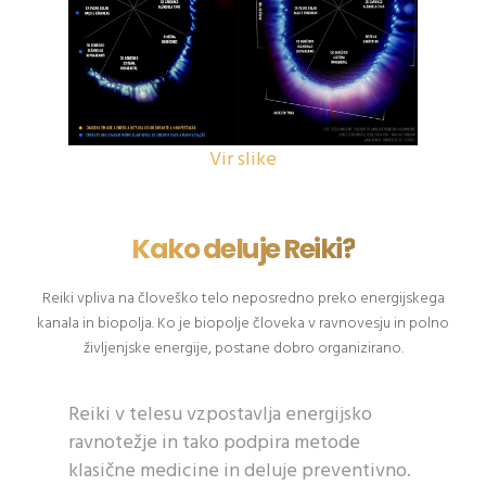
Vir slike
Kako deluje Reiki?
Reiki vpliva na človeško telo neposredno preko energijskega
kanala in biopolja. Ko je biopolje človeka v ravnovesju in polno
življenjske energije, postane dobro organizirano.
Reiki v telesu vzpostavlja energijsko
ravnotežje in tako podpira metode
klasične medicine in deluje preventivno.