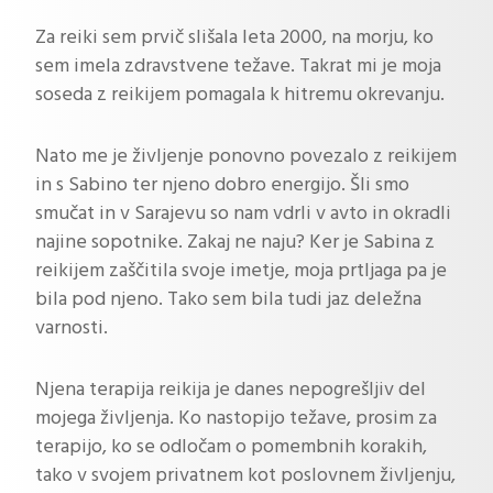
Za reiki sem prvič slišala leta 2000, na morju, ko
sem imela zdravstvene težave. Takrat mi je moja
soseda z reikijem pomagala k hitremu okrevanju.
Nato me je življenje ponovno povezalo z reikijem
in s Sabino ter njeno dobro energijo. Šli smo
smučat in v Sarajevu so nam vdrli v avto in okradli
najine sopotnike. Zakaj ne naju? Ker je Sabina z
reikijem zaščitila svoje imetje, moja prtljaga pa je
bila pod njeno. Tako sem bila tudi jaz deležna
varnosti.
Njena terapija reikija je danes nepogrešljiv del
mojega življenja. Ko nastopijo težave, prosim za
terapijo, ko se odločam o pomembnih korakih,
tako v svojem privatnem kot poslovnem življenju,