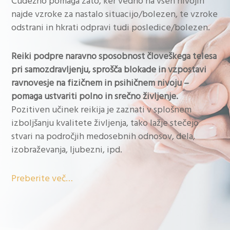
Čudežno pomaga zato, ker vedno na vseh nivojih
najde vzroke za nastalo situacijo/bolezen, te vzroke
odstrani in hkrati odpravi tudi posledice/bolezen.
Reiki podpre naravno sposobnost človeškega telesa
pri samozdravljenju, sprošča blokade in vzpostavi
ravnovesje na fizičnem in psihičnem nivoju –
pomaga ustvariti polno in srečno življenje.
Pozitiven učinek reikija je zaznati v splošnem
izboljšanju kvalitete življenja, tako lažje stečejo
stvari na področjih medosebnih odnosov, dela,
izobraževanja, ljubezni, ipd.
Preberite več…