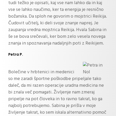
tudi težko je opisati, kaj vse nam lahko da in kaj
vse se lahko naučimo, ker ta energija je resnično
božanska. Da sploh ne govorim o mojstrici Reikija.
Čudovit učitelj, ki deli svoje znanje naprej. Je
zaupanja vredna mojstrica Reikija. Hvala Sabina in
še se bova srečevali, ker bom zelo vesela novega
znanja in spoznavanja nadaljnjih poti z Reikijem.
Petra P.
Bolečine v hrbtenici in medenici
so me zaradi športne poškodbe pripeljale tako
daleč, da mi razen operacije uradna medicina ne
bi znala več pomagati. Življenje nam zmeraj
pripelje na pot človeka in to ravno takrat, ko ga
najbolj potrebujemo. Sabina je prišla v moje
življenje takrat, ko sem iskala alternativno pomoč