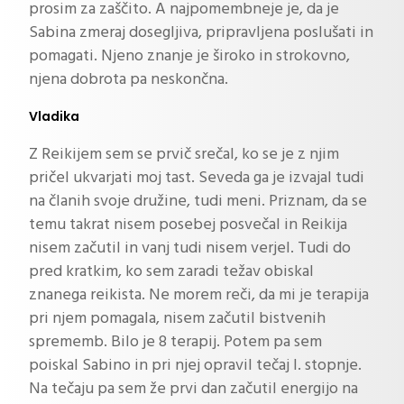
prosim za zaščito. A najpomembneje je, da je
Sabina zmeraj dosegljiva, pripravljena poslušati in
pomagati. Njeno znanje je široko in strokovno,
njena dobrota pa neskončna.
Vladika
Z Reikijem sem se prvič srečal, ko se je z njim
pričel ukvarjati moj tast. Seveda ga je izvajal tudi
na članih svoje družine, tudi meni. Priznam, da se
temu takrat nisem posebej posvečal in Reikija
nisem začutil in vanj tudi nisem verjel. Tudi do
pred kratkim, ko sem zaradi težav obiskal
znanega reikista. Ne morem reči, da mi je terapija
pri njem pomagala, nisem začutil bistvenih
sprememb. Bilo je 8 terapij. Potem pa sem
poiskal Sabino in pri njej opravil tečaj I. stopnje.
Na tečaju pa sem že prvi dan začutil energijo na