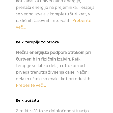
kot kanal za univerzalno energijo,
prenaša energijo na prejemnika. Terapija
se vedno izvaja v kompletu štiri krat, v
različnih časovnih intervalih.
Preberite
več…
Reiki terapija za otroke
Nežna energijska podpora otrokom pri
čustvenih in fizičnih izzivih.
Reiki
terapije se lahko delajo otrokom od
prvega trenutka življenja dalje. Načini
dela in učinki so enaki, kot pri odraslih.
Preberite več…
Reiki zaščita
Z reiki zaščito se dololočeno situacijo