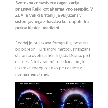
Svetovna zdravstvena organizacija
priznava Reiki kot alternativno terapijo. V
ZDA in Veliki Britaniji je vključena v
sistem javnega zdravstva kot dopolnilna
praksa klasični medicini.
Spodaj je prikazana forografija, posneta
po posebni, Kirlianovi metodi. Prikazana
sta prsta dveh različnih ljudi. Desno, prst
osebe z “aktiviranim” reiki kanalom, ki
izžareva energijo. Levo prst osebe v
normalnem stanju.