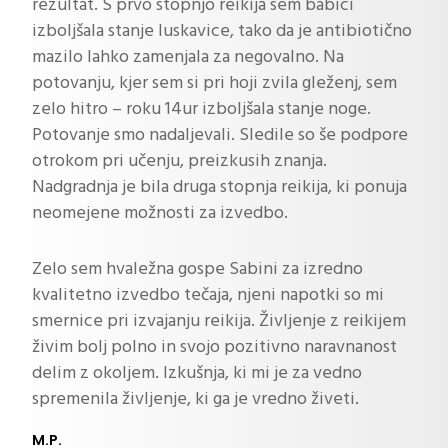
rezultat. S prvo stopnjo reikija sem babici
izboljšala stanje luskavice, tako da je antibiotično
mazilo lahko zamenjala za negovalno. Na
potovanju, kjer sem si pri hoji zvila gleženj, sem
zelo hitro – roku 14ur izboljšala stanje noge.
Potovanje smo nadaljevali. Sledile so še podpore
otrokom pri učenju, preizkusih znanja.
Nadgradnja je bila druga stopnja reikija, ki ponuja
neomejene možnosti za izvedbo.
Zelo sem hvaležna gospe Sabini za izredno
kvalitetno izvedbo tečaja, njeni napotki so mi
smernice pri izvajanju reikija. Življenje z reikijem
živim bolj polno in svojo pozitivno naravnanost
delim z okoljem. Izkušnja, ki mi je za vedno
spremenila življenje, ki ga je vredno živeti.
M.P.